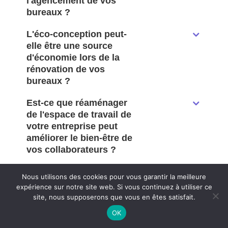
l'agencement de vos
bureaux ?
L'éco-conception peut-
elle être une source
d'économie lors de la
rénovation de vos
bureaux ?
Est-ce que réaménager
de l'espace de travail de
votre entreprise peut
améliorer le bien-être de
vos collaborateurs ?
Pourquoi utiliser un
Nous utilisons des cookies pour vous garantir la meilleure
comparateur de services
expérience sur notre site web. Si vous continuez à utiliser ce
de fruits au bureau ?
site, nous supposerons que vous en êtes satisfait.
OK
Sur quel budget impacter